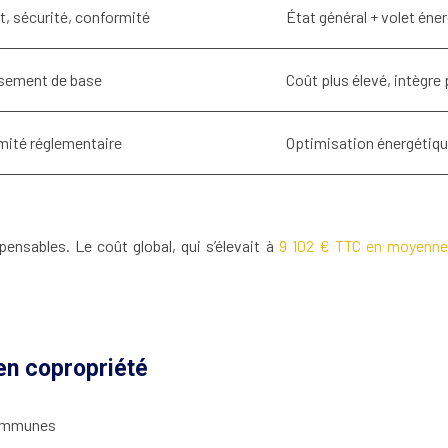
t, sécurité, conformité
État général + volet éner
ssement de base
Coût plus élevé, intègre
mité réglementaire
Optimisation énergétiqu
ensables. Le coût global, qui s’élevait à
9 102 € TTC en moyenne
en copropriété
 communes