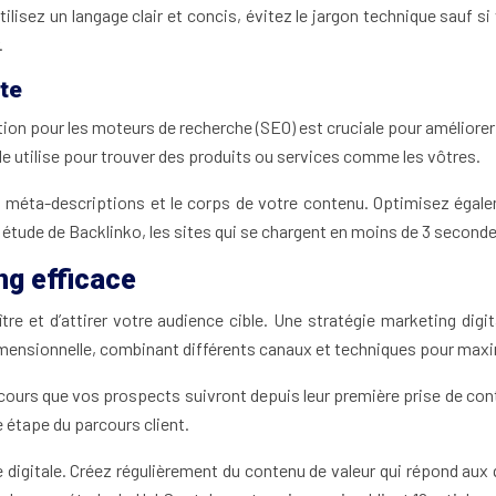
Utilisez un langage clair et concis, évitez le jargon technique sauf s
.
ite
isation pour les moteurs de recherche (SEO) est cruciale pour amélior
le utilise pour trouver des produits ou services comme les vôtres.
s méta-descriptions et le corps de votre contenu. Optimisez égalem
e étude de Backlinko, les sites qui se chargent en moins de 3 seconde
ng efficace
tre et d’attirer votre audience cible. Une stratégie marketing digit
idimensionnelle, combinant différents canaux et techniques pour max
cours que vos prospects suivront depuis leur première prise de con
 étape du parcours client.
 digitale. Créez régulièrement du contenu de valeur qui répond aux