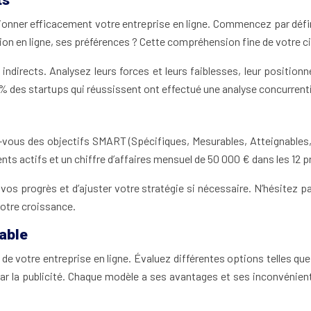
nner efficacement votre entreprise en ligne. Commencez par définir
ion en ligne, ses préférences ? Cette compréhension fine de votre c
ndirects. Analysez leurs forces et leurs faiblesses, leur position
2% des startups qui réussissent ont effectué une analyse concurrent
ez-vous des objectifs SMART (Spécifiques, Mesurables, Atteignables,
ts actifs et un chiffre d’affaires mensuel de 50 000 € dans les 12 
os progrès et d’ajuster votre stratégie si nécessaire. N’hésitez 
 votre croissance.
able
e votre entreprise en ligne. Évaluez différentes options telles qu
r la publicité. Chaque modèle a ses avantages et ses inconvénients 