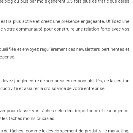
e blog ou plus par mois génèrent 3,5 fois plus de trafic que celles
 est la plus active et créez une présence engageante. Utilisez une
vec votre communauté pour construire une relation forte avec vos
 qualifiée et envoyez régulièrement des newsletters pertinentes et
dépensé.
s devez jongler entre de nombreuses responsabilités, de la gestion
uctivité et assurer la croissance de votre entreprise.
wer pour classer vos tâches selon leur importance et leur urgence.
 les tâches moins cruciales.
ries de tâches, comme le développement de produits, le marketing,