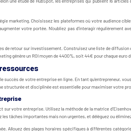
elon une étude de HubSpot, les entreprises qui publient 16 articles d
égie marketing. Choisissez les plateformes où votre audience cible
ugmenter votre portée. N’oubliez pas d’interagir régulièrement a
mes de retour sur investissement. Construisez une liste de diffusion
arketing génère un ROI moyen de 4400%, soit 44€ pour chaque euro 
 ressources
le succès de votre entreprise en ligne. En tant qu’entrepreneur, vou
 structurée et disciplinée est essentielle pour maximiser votre prod
treprise
ct sur votre entreprise. Utilisez la méthode de la matrice d’Eisenho
z les tâches importantes mais non urgentes, et déléguez ou éliminez
née. Allouez des plages horaires spécifiques à différentes catégo