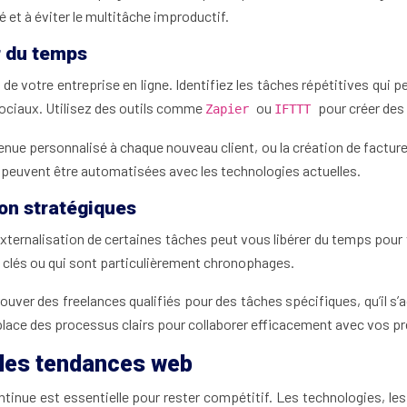
é et à éviter le multitâche improductif.
r du temps
té de votre entreprise en ligne. Identifiez les tâches répétitives 
sociaux. Utilisez des outils comme
ou
pour créer des
Zapier
IFTTT
enue personnalisé à chaque nouveau client, ou la création de fact
s peuvent être automatisées avec les technologies actuelles.
non stratégiques
ernalisation de certaines tâches peut vous libérer du temps pour v
s clés ou qui sont particulièrement chronophages.
er des freelances qualifiés pour des tâches spécifiques, qu’il s
 place des processus clairs pour collaborer efficacement avec vos p
lles tendances web
ontinue est essentielle pour rester compétitif. Les technologies,