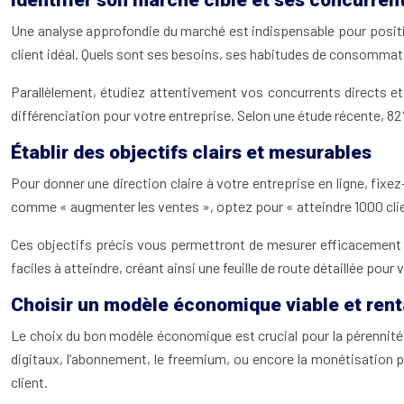
Une analyse approfondie du marché est indispensable pour positio
client idéal. Quels sont ses besoins, ses habitudes de consommat
Parallèlement, étudiez attentivement vos concurrents directs et i
différenciation pour votre entreprise. Selon une étude récente, 8
Établir des objectifs clairs et mesurables
Pour donner une direction claire à votre entreprise en ligne, fix
comme « augmenter les ventes », optez pour « atteindre 1000 clien
Ces objectifs précis vous permettront de mesurer efficacement v
faciles à atteindre, créant ainsi une feuille de route détaillée pour
Choisir un modèle économique viable et rent
Le choix du bon modèle économique est crucial pour la pérennité d
digitaux, l’abonnement, le freemium, ou encore la monétisation pa
client.