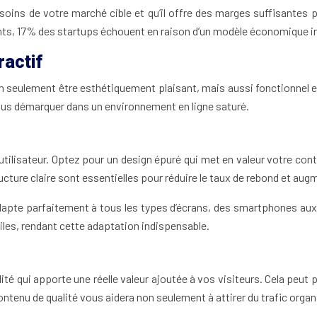
ins de votre marché cible et qu’il offre des marges suffisantes po
ghts, 17% des startups échouent en raison d’un modèle économique i
ractif
 non seulement être esthétiquement plaisant, mais aussi fonctionnel e
t vous démarquer dans un environnement en ligne saturé.
 utilisateur. Optez pour un design épuré qui met en valeur votre con
ucture claire sont essentielles pour réduire le taux de rebond et aug
adapte parfaitement à tous les types d’écrans, des smartphones aux 
les, rendant cette adaptation indispensable.
té qui apporte une réelle valeur ajoutée à vos visiteurs. Cela peut p
ntenu de qualité vous aidera non seulement à attirer du trafic organ