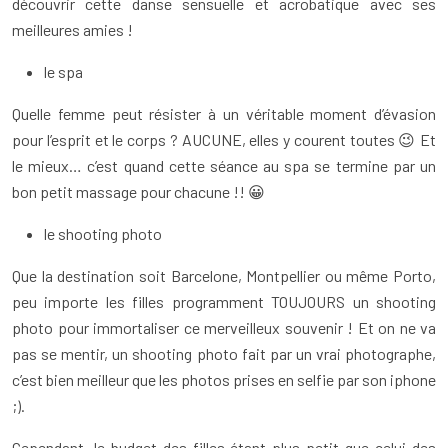
découvrir cette danse sensuelle et acrobatique avec ses
meilleures amies !
le spa
Quelle femme peut résister à un véritable moment d’évasion
pour l’esprit et le corps ? AUCUNE, elles y courent toutes 😉 Et
le mieux… c’est quand cette séance au spa se termine par un
bon petit massage pour chacune !! 😀
le shooting photo
Que la destination soit Barcelone, Montpellier ou même Porto,
peu importe les filles programment TOUJOURS un shooting
photo pour immortaliser ce merveilleux souvenir ! Et on ne va
pas se mentir, un shooting photo fait par un vrai photographe,
c’est bien meilleur que les photos prises en selfie par son iphone
;).
Cependant, le budget des filles étant plus petit que celui des