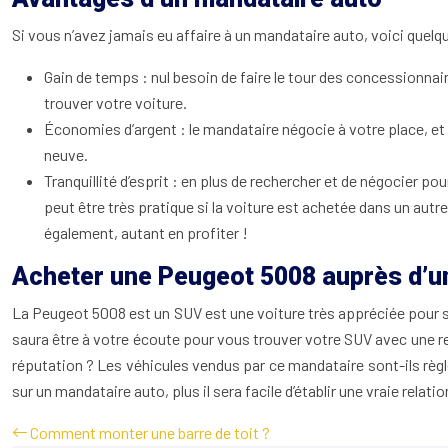
Si vous n’avez jamais eu affaire à un mandataire auto, voici quel
Gain de temps : nul besoin de faire le tour des concessionnair
trouver votre voiture.
Économies d’argent : le mandataire négocie à votre place, et
neuve.
Tranquillité d’esprit : en plus de rechercher et de négocier p
peut être très pratique si la voiture est achetée dans un autr
également, autant en profiter !
Acheter une Peugeot 5008 auprès d’u
La Peugeot 5008 est un SUV est une voiture très appréciée pour s
saura être à votre écoute pour vous trouver votre SUV avec une re
réputation ? Les véhicules vendus par ce mandataire sont-ils règ
sur un mandataire auto, plus il sera facile d’établir une vraie relati
Comment monter une barre de toit ?