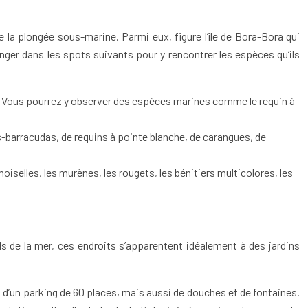
e la plongée sous-marine. Parmi eux, figure l’île de Bora-Bora qui
nger dans les spots suivants pour y rencontrer les espèces qu’ils
e. Vous pourrez y observer des espèces marines comme le requin à
-barracudas, de requins à pointe blanche, de carangues, de
selles, les murènes, les rougets, les bénitiers multicolores, les
ds de la mer, ces endroits s’apparentent idéalement à des jardins
, d’un parking de 60 places, mais aussi de douches et de fontaines.