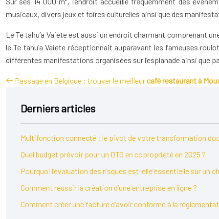
Sur ses 14 000 m², l’endroit accueille fréquemment des événemen
musicaux, divers jeux et foires culturelles ainsi que des manifesta
Le Te tahu’a Vaiete est aussi un endroit charmant comprenant une 
le Te tahu’a Vaiete réceptionnait auparavant les fameuses roulot
différentes manifestations organisées sur l’esplanade ainsi que p
Passage en Belgique : trouver le meilleur
café restaurant à Mou
Derniers articles
Multifonction connecté : le pivot de votre transformation d
Quel budget prévoir pour un DTG en copropriété en 2025 ?
Pourquoi l’évaluation des risques est-elle essentielle sur un c
Comment réussir la création d’une entreprise en ligne ?
Comment créer une facture d’avoir conforme à la réglementat