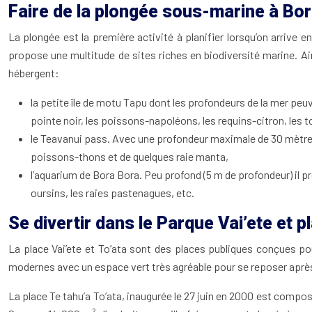
Faire de la plongée sous-marine à Bo
La plongée est la première activité à planifier lorsqu’on arrive 
propose une multitude de sites riches en biodiversité marine. Ai
hébergent:
la petite île de motu Tapu dont les profondeurs de la mer pe
pointe noir, les poissons-napoléons, les requins-citron, les t
le Teavanui pass. Avec une profondeur maximale de 30 mètres
poissons-thons et de quelques raie manta,
l’aquarium de Bora Bora. Peu profond (5 m de profondeur) il p
oursins, les raies pastenagues, etc.
Se divertir dans le Parque Vai’ete et 
La place Vai’ete et To’ata sont des places publiques conçues pou
modernes avec un espace vert très agréable pour se reposer après u
La place Te tahu’a To’ata, inaugurée le 27 juin en 2000 est compos