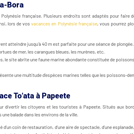
ra-Bora
en Polynésie française. Plusieurs endroits sont adaptés pour faire d
nsi, lors de vos
vacances en Polynésie française
, vous pourrez plo
uvent atteindre jusqu’à 40 m est parfaite pour une séance de plongé
ortues de mer, les carangues bleues, les murènes, etc.
, le site abrite une faune marine abondante constituée de poissons
résente une multitude d’espèces marines telles que les poissons-demoi
place To’ata à Papeete
r divertir les citoyens et les touristes à Papeete. Situés aux bor
ne balade dans les environs de la ville.
é d’un coin de restauration, d’une aire de spectacle, d’une esplanade