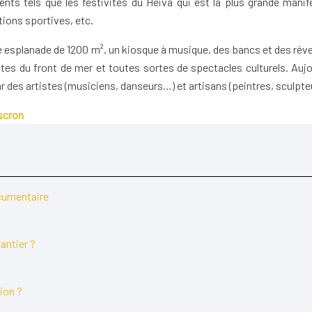
ts tels que les festivités du Heiva qui est la plus grande manife
tions sportives, etc.
esplanade de 1200 m², un kiosque à musique, des bancs et des réverbè
tes du front de mer et toutes sortes de spectacles culturels. Aujo
ar des artistes (musiciens, danseurs…) et artisans (peintres, sculpt
scron
ocumentaire
hantier ?
ion ?