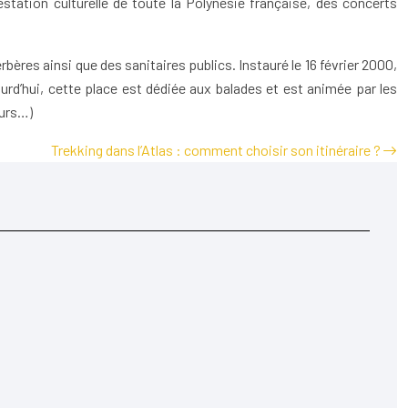
station culturelle de toute la Polynésie française, des concerts
res ainsi que des sanitaires publics. Instauré le 16 février 2000,
urd’hui, cette place est dédiée aux balades et est animée par les
eurs…)
Trekking dans l’Atlas : comment choisir son itinéraire ?