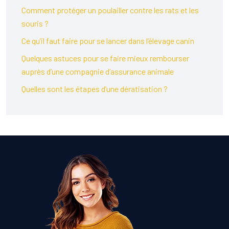
Comment protéger un poulailler contre les rats et les
souris ?
Ce qu’il faut faire pour se lancer dans l’élevage canin
Quelques astuces pour se faire mieux rembourser
auprès d’une compagnie d’assurance animale
Quelles sont les étapes d’une dératisation ?