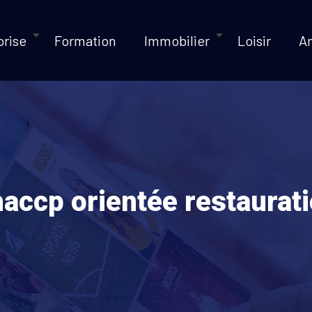
prise
Formation
Immobilier
Loisir
A
haccp orientée restaurat